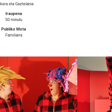
kera eta Gaztelania
Iraupena
50 minutu
Publiko Mota
Familiarra