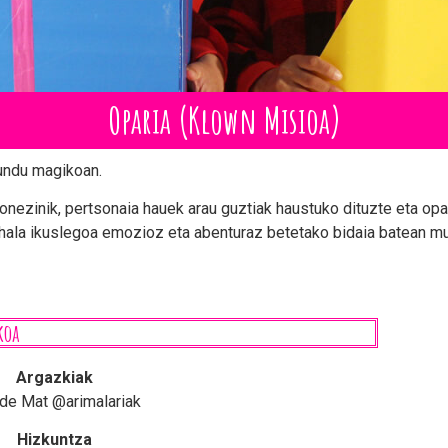
Oparia (Klown Misioa)
mundu magikoan.
onezinik, pertsonaia hauek arau guztiak haustuko dituzte eta opa
i ahala ikuslegoa emozioz eta abenturaz betetako bidaia batean mu
koa
Argazkiak
de Mat @arimalariak
Hizkuntza