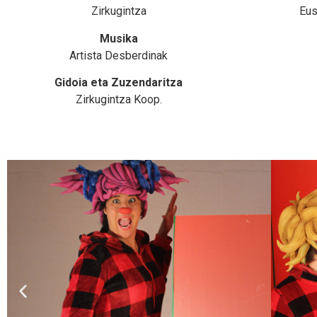
Zirkugintza
Eus
Musika
Artista Desberdinak
Gidoia eta Zuzendaritza
Zirkugintza Koop.