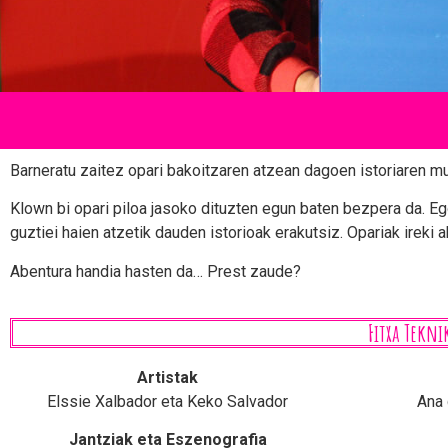
Barneratu zaitez opari bakoitzaren atzean dagoen istoriaren 
Klown bi opari piloa jasoko dituzten egun baten bezpera da. Eg
guztiei haien atzetik dauden istorioak erakutsiz. Opariak irek
Abentura handia hasten da… Prest zaude?
Fitxa Tekni
Artistak
Elssie Xalbador eta Keko Salvador
Ana 
Jantziak eta Eszenografia