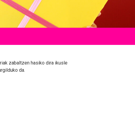
riak zabaltzen hasiko dira ikusle
rgilduko da.