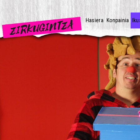
Hasiera
Konpainia
Iku