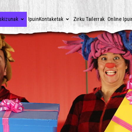
skizunak
IpuinKontaketak
Zirku Tailerrak
Online Ipui