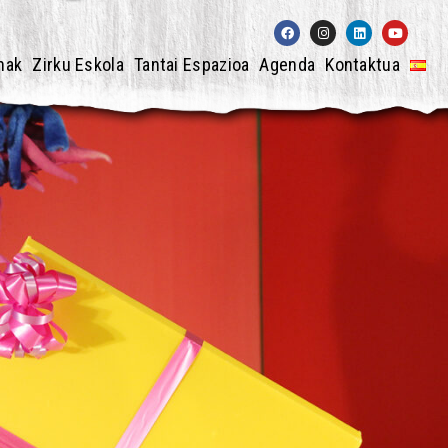
nak
Zirku Eskola
Tantai Espazioa
Agenda
Kontaktua