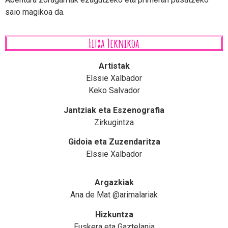
saio magikoa da.
Fitxa Teknikoa
Artistak
Elssie Xalbador
Keko Salvador
Jantziak eta Eszenografia
Zirkugintza
Gidoia eta Zuzendaritza
Elssie Xalbador
Argazkiak
Ana de Mat @arimalariak
Hizkuntza
Euskera eta Gaztelania