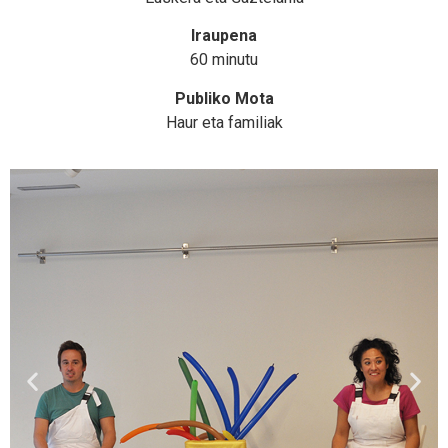
Iraupena
60 minutu
Publiko Mota
Haur eta familiak