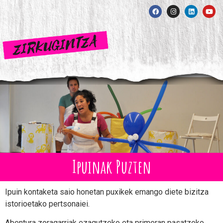
Ipuinak Puzten
Ipuin kontaketa saio honetan puxikek emango diete bizitza
istorioetako pertsonaiei.
Abentura zoragarriak ezagutzeko eta primeran pasatzeko