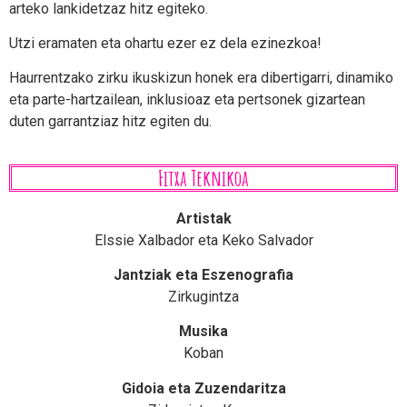
arteko lankidetzaz hitz egiteko.
Utzi eramaten eta ohartu ezer ez dela ezinezkoa!
Haurrentzako zirku ikuskizun honek era dibertigarri, dinamiko
eta parte-hartzailean, inklusioaz eta pertsonek gizartean
duten garrantziaz hitz egiten du.
Fitxa Teknikoa
Artistak
Elssie Xalbador eta Keko Salvador
Jantziak eta Eszenografia
Zirkugintza
Musika
Koban
Gidoia eta Zuzendaritza