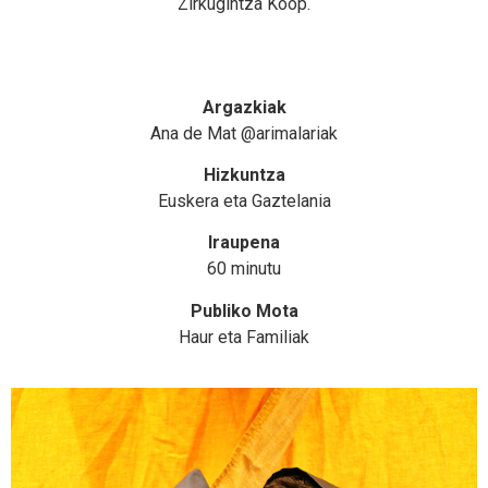
Zirkugintza Koop.
Argazkiak
Ana de Mat @arimalariak
Hizkuntza
Euskera eta Gaztelania
Iraupena
60 minutu
Publiko Mota
Haur eta Familiak