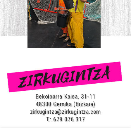
Bekoibarra Kalea, 31-11
48300 Gernika (Bizkaia)
zirkugintza@zirkugintza.com
T.: 678 076 317