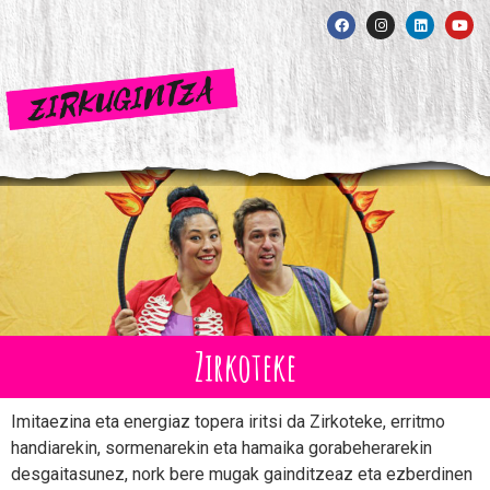
Zirkoteke
Imitaezina eta energiaz topera iritsi da Zirkoteke, erritmo
handiarekin, sormenarekin eta hamaika gorabeherarekin
desgaitasunez, nork bere mugak gainditzeaz eta ezberdinen