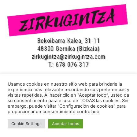
Bekoibarra Kalea, 31-11
48300 Gernika (Bizkaia)
zirkugintza@zirkugintza.com
T.: 678 076 317
Usamos cookies en nuestro sitio web para brindarle la
CIRCO y TEATRO
experiencia más relevante recordando sus preferencias y
Espectáculos
visitas repetidas. Al hacer clic en "Aceptar todo”, usted da
su consentimiento para el uso de TODAS las cookies. Sin
Cuentacuentos
embargo, puede visitar "Configuración de cookies" para
proporcionar un consentimiento controlado.
Talleres de Circo
Circo en familia
Cookie Settings
Aceptar todos