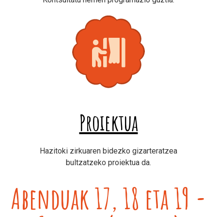
Proiektua
Hazitoki zirkuaren bidezko gizarteratzea
bultzatzeko proiektua da.
Abenduak 17, 18 eta 19 -