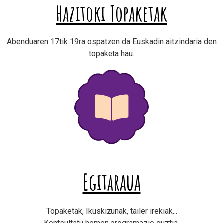
Hazitoki Topaketak
Abenduaren 17tik 19ra ospatzen da Euskadin aitzindaria den
topaketa hau.
Egitaraua
Topaketak, Ikuskizunak, tailer irekiak...
Kontsultatu hemen programazio guztia.