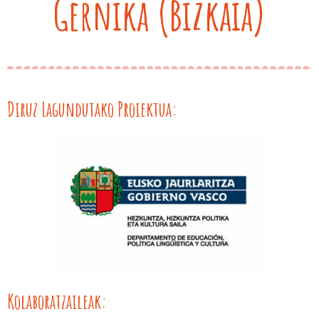
Gernika (Bizkaia)
Diruz Lagundutako Proiektua:
Kolaboratzaileak: