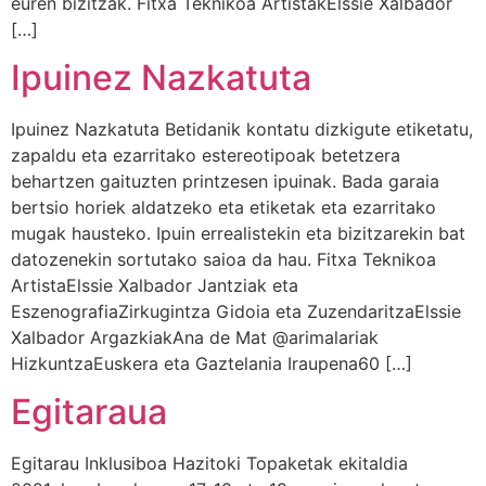
euren bizitzak. Fitxa Teknikoa ArtistakElssie Xalbador
[…]
Ipuinez Nazkatuta
Ipuinez Nazkatuta Betidanik kontatu dizkigute etiketatu,
zapaldu eta ezarritako estereotipoak betetzera
behartzen gaituzten printzesen ipuinak. Bada garaia
bertsio horiek aldatzeko eta etiketak eta ezarritako
mugak hausteko. Ipuin errealistekin eta bizitzarekin bat
datozenekin sortutako saioa da hau. Fitxa Teknikoa
ArtistaElssie Xalbador Jantziak eta
EszenografiaZirkugintza Gidoia eta ZuzendaritzaElssie
Xalbador ArgazkiakAna de Mat @arimalariak
HizkuntzaEuskera eta Gaztelania Iraupena60 […]
Egitaraua
Egitarau Inklusiboa Hazitoki Topaketak ekitaldia