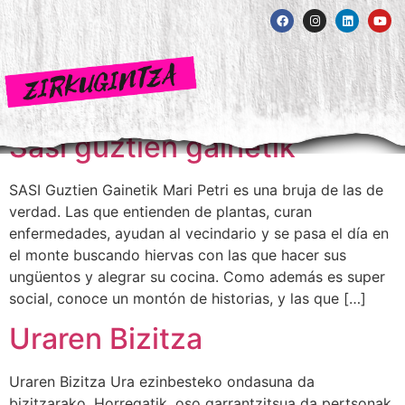
Sasi guztien gainetik
SASI Guztien Gainetik Mari Petri es una bruja de las de
verdad. Las que entienden de plantas, curan
enfermedades, ayudan al vecindario y se pasa el día en
el monte buscando hiervas con las que hacer sus
ungüentos y alegrar su cocina. Como además es super
social, conoce un montón de historias, y las que […]
Uraren Bizitza
Uraren Bizitza Ura ezinbesteko ondasuna da
bizitzarako. Horregatik, oso garrantzitsua da pertsonak