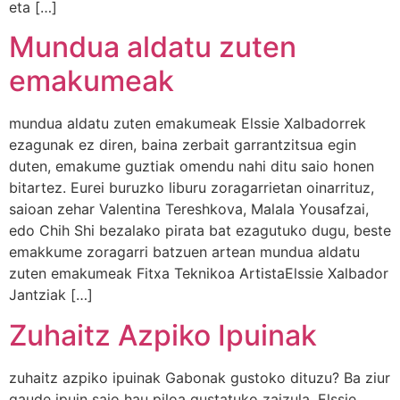
eta […]
Mundua aldatu zuten
emakumeak
mundua aldatu zuten emakumeak Elssie Xalbadorrek
ezagunak ez diren, baina zerbait garrantzitsua egin
duten, emakume guztiak omendu nahi ditu saio honen
bitartez. Eurei buruzko liburu zoragarrietan oinarrituz,
saioan zehar Valentina Tereshkova, Malala Yousafzai,
edo Chih Shi bezalako pirata bat ezagutuko dugu, beste
emakkume zoragarri batzuen artean mundua aldatu
zuten emakumeak Fitxa Teknikoa ArtistaElssie Xalbador
Jantziak […]
Zuhaitz Azpiko Ipuinak
zuhaitz azpiko ipuinak Gabonak gustoko dituzu? Ba ziur
gaude ipuin saio hau piloa gustatuko zaizula. Elssie