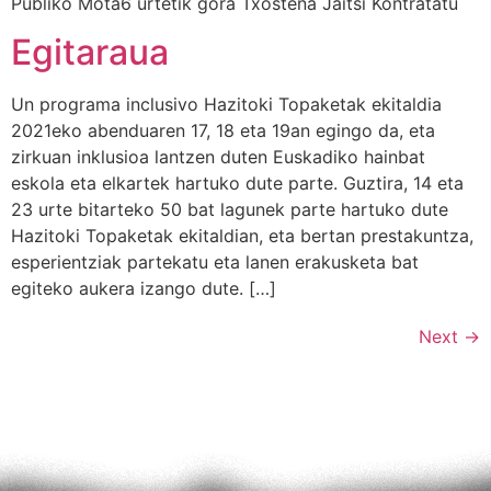
Publiko Mota6 urtetik gora Txostena Jaitsi Kontratatu
Egitaraua
Un programa inclusivo Hazitoki Topaketak ekitaldia
2021eko abenduaren 17, 18 eta 19an egingo da, eta
zirkuan inklusioa lantzen duten Euskadiko hainbat
eskola eta elkartek hartuko dute parte. Guztira, 14 eta
23 urte bitarteko 50 bat lagunek parte hartuko dute
Hazitoki Topaketak ekitaldian, eta bertan prestakuntza,
esperientziak partekatu eta lanen erakusketa bat
egiteko aukera izango dute. […]
Next
→