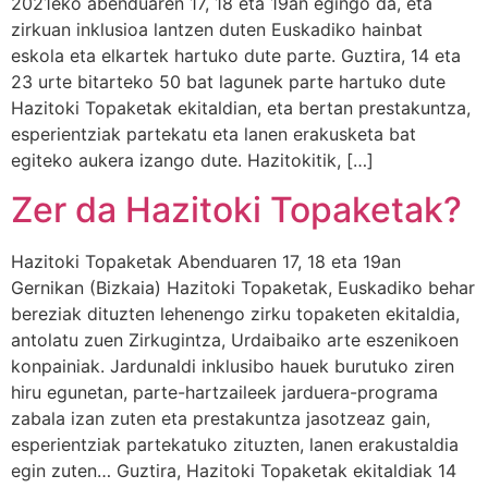
2021eko abenduaren 17, 18 eta 19an egingo da, eta
zirkuan inklusioa lantzen duten Euskadiko hainbat
eskola eta elkartek hartuko dute parte. Guztira, 14 eta
23 urte bitarteko 50 bat lagunek parte hartuko dute
Hazitoki Topaketak ekitaldian, eta bertan prestakuntza,
esperientziak partekatu eta lanen erakusketa bat
egiteko aukera izango dute. Hazitokitik, […]
Zer da Hazitoki Topaketak?
Hazitoki Topaketak Abenduaren 17, 18 eta 19an
Gernikan (Bizkaia) Hazitoki Topaketak, Euskadiko behar
bereziak dituzten lehenengo zirku topaketen ekitaldia,
antolatu zuen Zirkugintza, Urdaibaiko arte eszenikoen
konpainiak. Jardunaldi inklusibo hauek burutuko ziren
hiru egunetan, parte-hartzaileek jarduera-programa
zabala izan zuten eta prestakuntza jasotzeaz gain,
esperientziak partekatuko zituzten, lanen erakustaldia
egin zuten… Guztira, Hazitoki Topaketak ekitaldiak 14