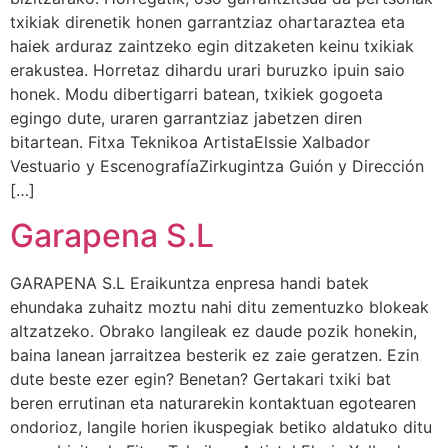
txikiak direnetik honen garrantziaz ohartaraztea eta
haiek arduraz zaintzeko egin ditzaketen keinu txikiak
erakustea. Horretaz dihardu urari buruzko ipuin saio
honek. Modu dibertigarri batean, txikiek gogoeta
egingo dute, uraren garrantziaz jabetzen diren
bitartean. Fitxa Teknikoa ArtistaElssie Xalbador
Vestuario y EscenografíaZirkugintza Guión y Dirección
[…]
Garapena S.L
GARAPENA S.L Eraikuntza enpresa handi batek
ehundaka zuhaitz moztu nahi ditu zementuzko blokeak
altzatzeko. Obrako langileak ez daude pozik honekin,
baina lanean jarraitzea besterik ez zaie geratzen. Ezin
dute beste ezer egin? Benetan? Gertakari txiki bat
beren errutinan eta naturarekin kontaktuan egotearen
ondorioz, langile horien ikuspegiak betiko aldatuko ditu