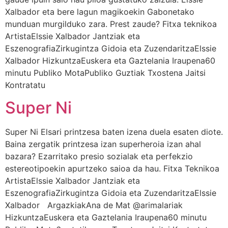
Xalbador eta bere lagun magikoekin Gabonetako
munduan murgilduko zara. Prest zaude? Fitxa teknikoa
ArtistaElssie Xalbador Jantziak eta
EszenografiaZirkugintza Gidoia eta ZuzendaritzaElssie
Xalbador HizkuntzaEuskera eta Gaztelania Iraupena60
minutu Publiko MotaPubliko Guztiak Txostena Jaitsi
Kontratatu
Super Ni
Super Ni Elsari printzesa baten izena duela esaten diote.
Baina zergatik printzesa izan superheroia izan ahal
bazara? Ezarritako presio sozialak eta perfekzio
estereotipoekin apurtzeko saioa da hau. Fitxa Teknikoa
ArtistaElssie Xalbador Jantziak eta
EszenografiaZirkugintza Gidoia eta ZuzendaritzaElssie
Xalbador ArgazkiakAna de Mat @arimalariak
HizkuntzaEuskera eta Gaztelania Iraupena60 minutu